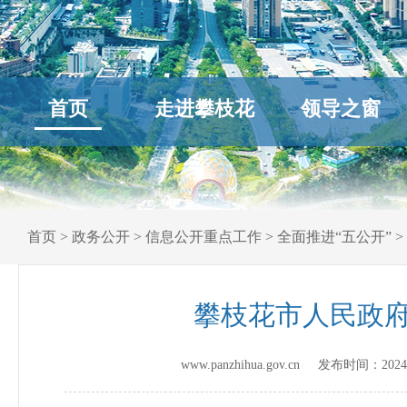
首页
走进攀枝花
领导之窗
首页
>
政务公开
>
信息公开重点工作
>
全面推进“五公开”
>
攀枝花市人民政府
www.panzhihua.gov.cn 发布时间：
2024