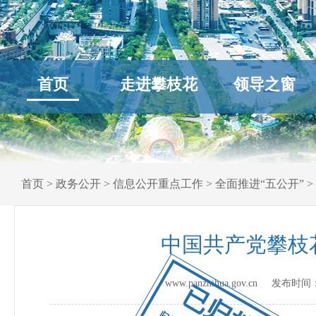
首页
走进攀枝花
领导之窗
首页
>
政务公开
>
信息公开重点工作
>
全面推进“五公开”
>
中国共产党攀枝
www.panzhihua.gov.cn 发布时间
已归档