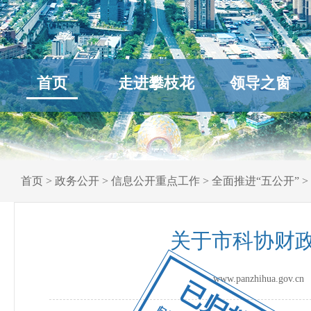
首页
走进攀枝花
领导之窗
首页
>
政务公开
>
信息公开重点工作
>
全面推进“五公开”
>
关于市科协财政
www.panzhihua.go
已归档