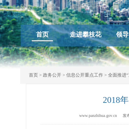
首页
走进攀枝花
领导
首页
>
政务公开
>
信息公开重点工作
>
全面推进“
201
www.panzhihua.gov.cn