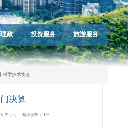
络理政
投资服务
旅游服务
市科学技术协会
部门决算
大
中
小
] 阅读次数：
176