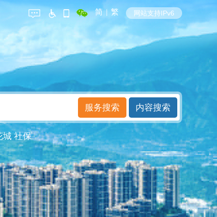
简
|
繁
网站支持IPv6
花城
社保