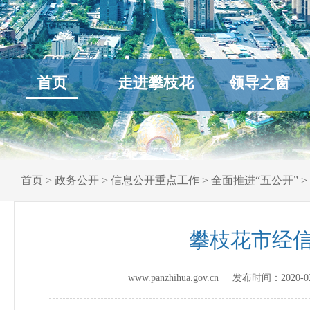
首页
走进攀枝花
领导之窗
首页
>
政务公开
>
信息公开重点工作
>
全面推进“五公开”
>
攀枝花市经信
www.panzhihua.gov.cn 发布时间：
2020-0