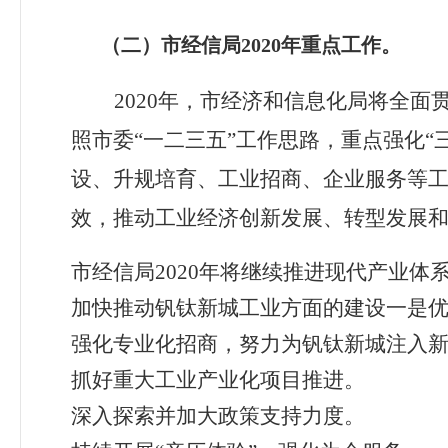
（二）市经信局
2020年重点工作。
2020
年，市经济和信息化局将全面
照市委
“
一二三五
”
工作思路，重点强化
“
设、升规培育、工业招商、企业服务等
效，推动工业经济创新发展、转型发展
市经信局
2020
年将
继续推进现代产业体
加快推动钒钛新城工业方面的建设
一是
强化专业化招商，努力为钒钛新城注入
抓好重大工业产业化项目推进
。
深入探索
并
加大政策支持力度。