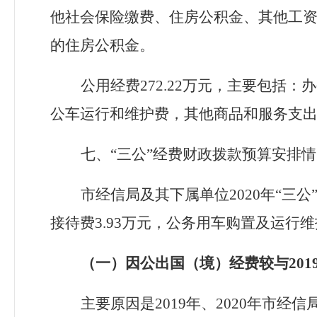
他社会保险缴费、住房公积金、其他工
的住房公积金。
公用经费
272.22
万元，主要包括：办
公车运行和维护费，其他商品和服务支
七、
“三公”经费财政拨款预算安排
市经信局及其下属单位
2020年“三
接待费
3.93
万元，公务用车购置及运行维
（一）因公出国（境）经费较与
20
主要原因是
2019年、2020年市