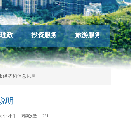
络理政
投资服务
旅游服务
市经济和信息化局
说明
大
中
小
] 阅读次数：
231