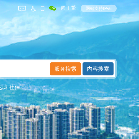
简
|
繁
网站支持IPv6
花城
社保