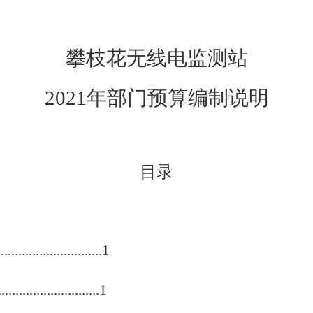
攀枝花无线电监测站
2021
年部门预算编制说明
目录
.................1
.....................1