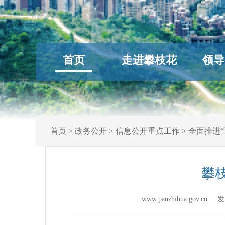
首页
走进攀枝花
领导
首页
>
政务公开
>
信息公开重点工作
>
全面推进“
攀
www.panzhihua.gov.c