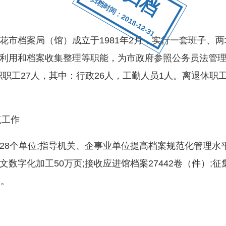
归档时间：2018-12-31
档案局（馆）成立于1981年2月，实行一套班子、两
利用和档案收集整理等职能，为市政府参照公务员法管
在职职工27人，其中：行政26人，工勤人员1人。离退休职
点工作
个单位;指导机关、企事业单位提高档案规范化管理水平
字化加工50万页;接收应进馆档案27442卷（件）;征
期。