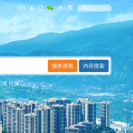
简
|
繁
网站支持IPv6
花城
社保