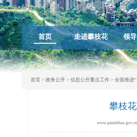
首页
走进攀枝花
领导
首页
>
政务公开
>
信息公开重点工作
>
全面推进“
攀枝花
www.panzhihua.g