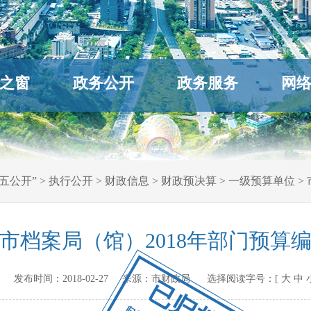
之窗
政务公开
政务服务
网
五公开”
>
执行公开
>
财政信息
>
财政预决算
>
一级预算单位
>
市档案局（馆）2018年部门预算
ov.cn 发布时间：
2018-02-27
来源：
市财政局
选择阅读字号：[
大
中
已归档