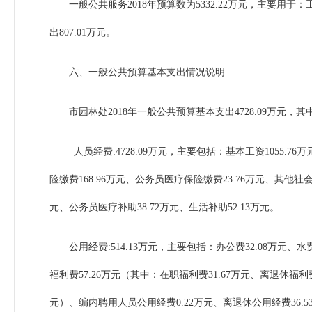
一般公共服务
2018
年预算数为
5332.22
万元，主要用于：
出
807.01
万元。
六、一般公共预算基本支出情况说明
市园林处
2018
年一般公共预算基本支出
4728.09
万元，其
人员经费
:4728.09
万元，主要包括：基本工资
1055.76
万
险缴费
168.96
万元、公务员医疗保险缴费
23.76
万元、其他社
元、公务员医疗补助
38.72
万元、生活补助
52.13
万元。
公用经费
:514.13
万元，主要包括：办公费
32.08
万元、水
福利费
57.26
万元（其中：在职福利费
31.67
万元、离退休福利
元）、编内聘用人员公用经费
0.22
万元、离退休公用经费
36.5