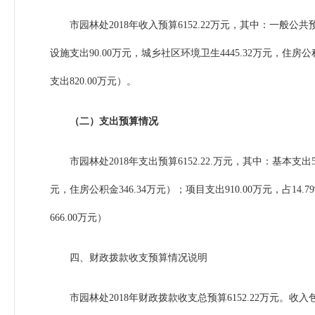
市园林处
2018
年收入预算
6152.22
万元，其中：一般公共
设施支出
90.00
万元，城乡社区环境卫生
4445.32
万元，住房公
支出
820.00
万元）。
（二）支出预算情况
市园林处
2018
年支出预算
6152.22.
万元，其中：基本支出
元，住房公积金
346.34
万元）；项目支出
910.00
万元，占
14.7
666.00
万元）
四、财政拨款收支预算情况说明
市园林处
2018
年财政拨款收支总预算
6152.22
万元。收入