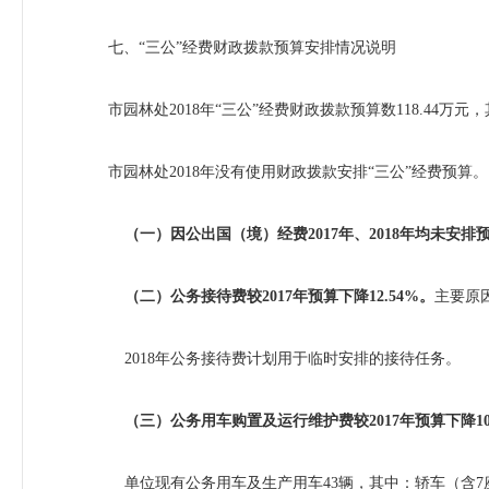
七、“三公”经费财政拨款预算安排情况说明
市园林处
2018
年“三公”经费财政拨款预算数
118.44
万元，
市园林处
2018
年没有使用财政拨款安排“三公”经费预算。
（一）因公出国（境）经费
2017
年、
2018
年均未安排
（二）公务接待费较
2017
年预算下降
12.54%
。
主要原
2018
年公务接待费计划用于临时安排的接待任务。
（三）公务用车购置及运行维护费较
2017
年预算下降
1
单位现有公务用车及生产用车
43
辆，其中：轿车（含
7