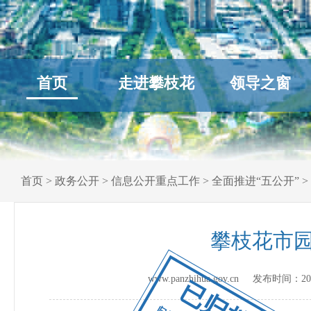
首页
走进攀枝花
领导之窗
首页
>
政务公开
>
信息公开重点工作
>
全面推进“五公开”
>
攀枝花市园
www.panzhihua.gov.cn 发布时间：
20
已归档