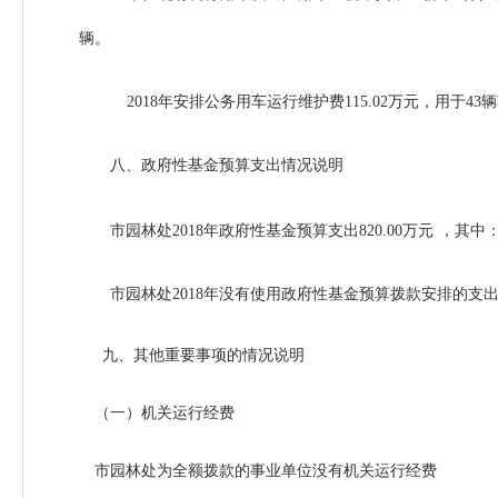
辆。
2018
年安排公务用车运行维护费
115.02
万元，用于
43
辆
八、政府性基金预算支出情况说明
市园林处
2018
年政府性基金预算支出
820.00
万元
，其中
市园林处
2018
年没有使用政府性基金预算拨款安排的支
九
、其他重要事项的情况说明
（一）机关运行经费
市园林处为全额拨款的事业单位没有机关运行经费