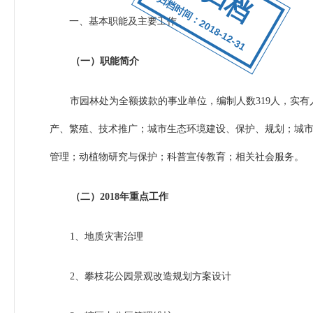
归档时间：2018-12-31
一、基本职能及主要工作
（一）职能简介
市园林处
为全额拨款的事业单位，编制人数
319
人，实有
产、繁殖、技术推广；城市生态环境建设、保护、规划；城
管理；动植物研究与保护；科普宣传教育；相关社会服务。
（二）
2018
年重点工作
1
、地质灾害治理
2
、攀枝花公园景观改造规划方案设计