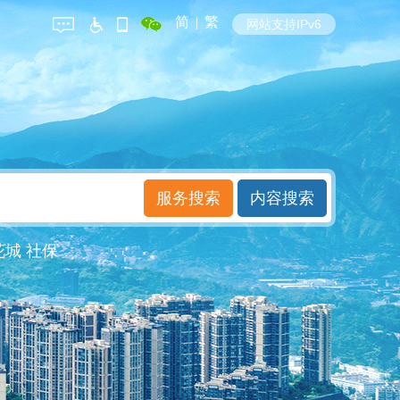
简
|
繁
网站支持IPv6
花城
社保