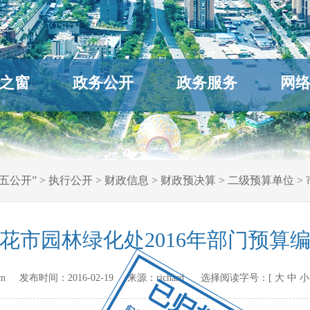
之窗
政务公开
政务服务
网
五公开”
>
执行公开
>
财政信息
>
财政预决算
>
二级预算单位
>
花市园林绿化处2016年部门预算
gov.cn 发布时间：
2016-02-19
来源：
richard
选择阅读字号：[
大
中
小
已归档