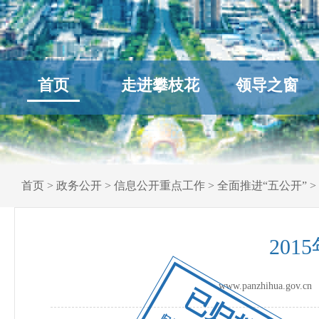
首页
走进攀枝花
领导之窗
首页
>
政务公开
>
信息公开重点工作
>
全面推进“五公开”
>
20
www.panzhihua.go
已归档