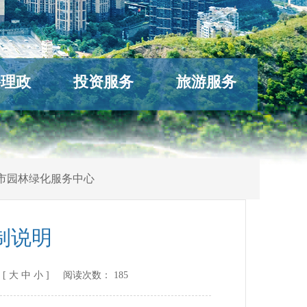
络理政
投资服务
旅游服务
市园林绿化服务中心
制说明
[
大
中
小
] 阅读次数：
185