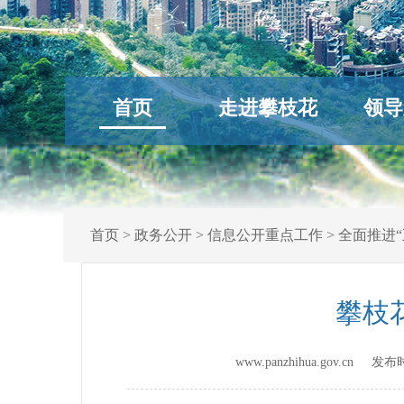
首页
走进攀枝花
领导
首页
>
政务公开
>
信息公开重点工作
>
全面推进“
攀枝
www.panzhihua.gov.cn 发