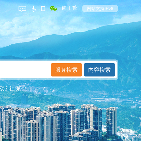
简
|
繁
网站支持IPv6
花城
社保