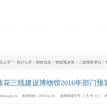
之窗
政务公开
政务服务
网
五公开”
>
执行公开
>
财政信息
>
财政预决算
>
二级预算单位
>
枝花三线建设博物馆2016年部门预
zhihua.gov.cn 发布时间：
2016-02-18
选择阅读字号：[
大
中
小
] 