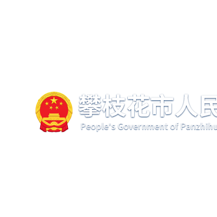
注册
|
登录