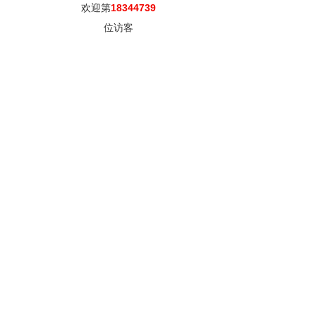
欢迎第
18344739
位访客