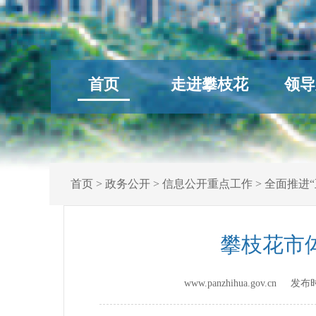
首页
走进攀枝花
领导
首页
>
政务公开
>
信息公开重点工作
>
全面推进“
攀枝花市
www.panzhihua.gov.cn 发