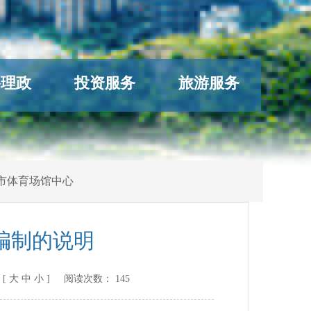
络理政
投资服务
旅游服务
市体育场馆中心
编制的说明
[
大
中
小
] 阅读次数：
145