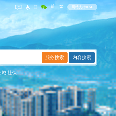
简
|
繁
网站支持IPv6
花城
社保