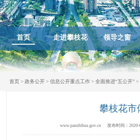
首页
走进攀枝花
领导之窗
首页
>
政务公开
>
信息公开重点工作
>
全面推进“五公开”
>
攀枝花市
www.panzhihua.gov.cn 发布时间：
2020-