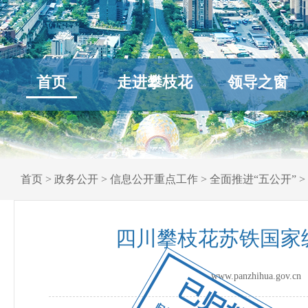
首页
走进攀枝花
领导之窗
首页
>
政务公开
>
信息公开重点工作
>
全面推进“五公开”
>
四川攀枝花苏铁国家
www.panzhihua.go
已归档