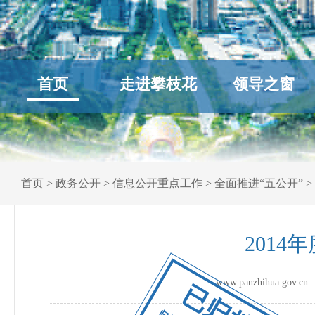
首页
走进攀枝花
领导之窗
首页
>
政务公开
>
信息公开重点工作
>
全面推进“五公开”
>
201
www.panzhihua.go
已归档