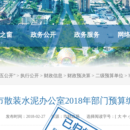
之窗
政务公开
政务服务
网
五公开”
>
执行公开
>
财政信息
>
财政预决算
>
二级预算单位
>
市散装水泥办公室2018年部门预算
ov.cn 发布时间：
2018-02-27
来源：
市财政局
选择阅读字号：[
大
中
已归档