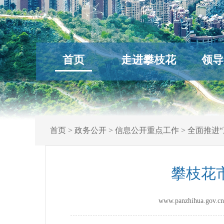
首页
走进攀枝花
领导
首页
>
政务公开
>
信息公开重点工作
>
全面推进“
攀枝花
www.panzhihua.g