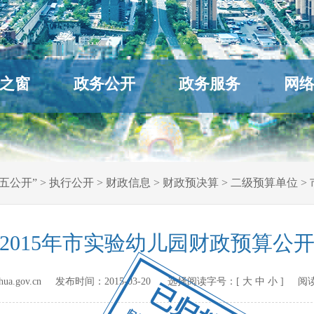
之窗
政务公开
政务服务
网
五公开”
>
执行公开
>
财政信息
>
财政预决算
>
二级预算单位
>
2015年市实验幼儿园财政预算公
hihua.gov.cn 发布时间：
2015-03-20
选择阅读字号：[
大
中
小
] 阅
已归档