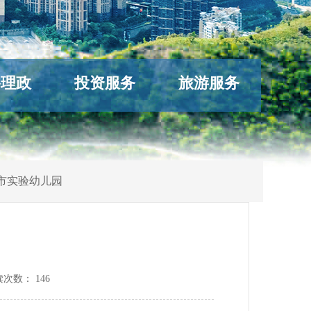
络理政
投资服务
旅游服务
市实验幼儿园
开
读次数：
146