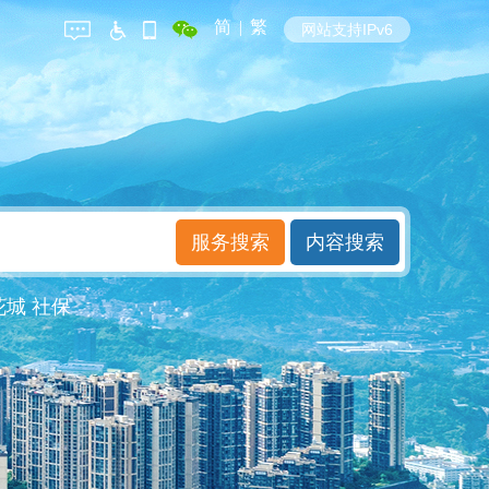
简
|
繁
网站支持IPv6
花城
社保