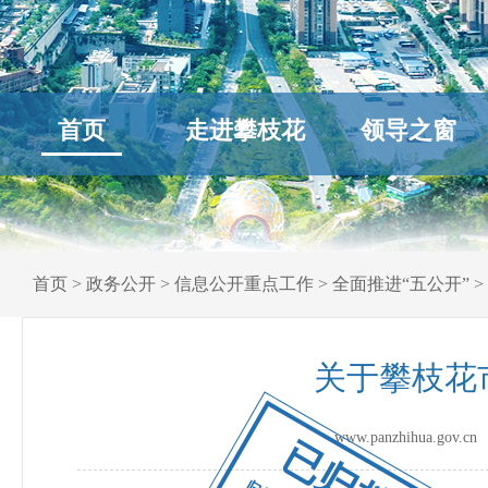
首页
走进攀枝花
领导之窗
首页
>
政务公开
>
信息公开重点工作
>
全面推进“五公开”
>
关于攀枝花
www.panzhihua.go
已归档