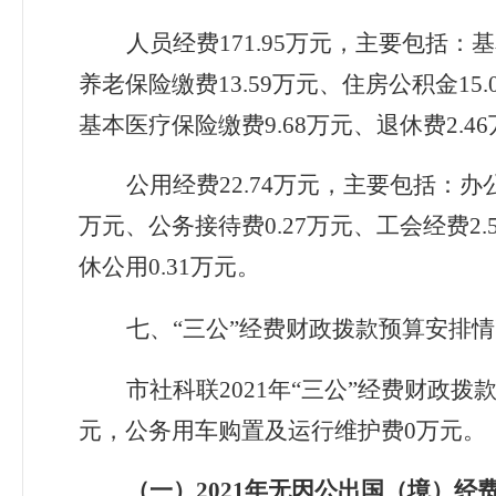
人员经费1
71
.
95
万元，主要包括：基
养老保险缴费
13
.
59
万元、住房公积金
15
.
基本医疗保险缴费
9
.
68
万元、退休费
2
.
46
公用经费2
2
.
74
万元，主要包括：办
万元、公务接待费0.
27
万元、工会经费2.
休公用
0.31
万元
。
七、“
三公
”
经费财政拨款预算安排情
市社科联2021
年
“
三公
”
经费财政拨
元，公务用车购置及运行维护费0
万元。
（一）20
2
1
年无因公出国（境）经