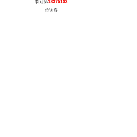
欢迎第
18375103
位访客