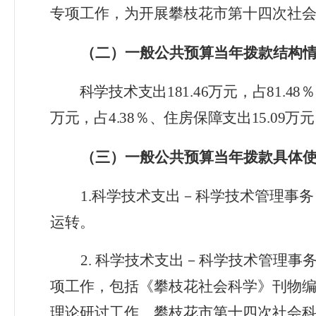
专项工作，为
开展
攀枝花市第十四次社
（二）一般公共预算当年拨款结构
科学技术支出
181.46
万元，占
81.48
％
万元，占
4.
38
％、住房保障支出
15.
09
万元
（三）一般公共预算当年拨款具体
1.
科学技术支出－科学技术管理事务
运转。
2.
科学技术支出－科学技术管理事
项工作，包括
《攀枝花社会科学》刊物
理论研讨工作
、
攀枝花市第十四次社会