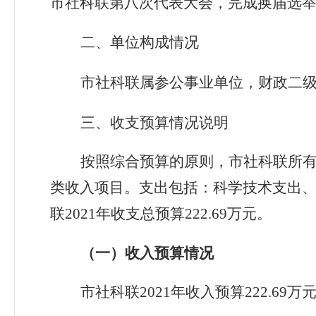
市社科联第八次代表大会，完成换届选
二、单位构成情况
市社科联属参公事业单位，财政二
三、收支预算情况说明
按照综合预算的原则，市社科联所
类收入项目。支出包括：
科学技术支出
联
2021
年收支总预算
2
22
.
69
万元。
（一）收入预算情况
市社科联2021
年收入预算
222
.
69
万元