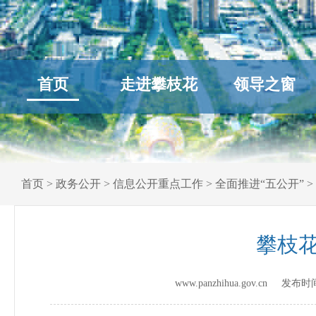
首页
走进攀枝花
领导之窗
首页
>
政务公开
>
信息公开重点工作
>
全面推进“五公开”
>
攀枝花
www.panzhihua.gov.cn 发布