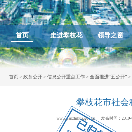
首页
走进攀枝花
领导之窗
首页
>
政务公开
>
信息公开重点工作
>
全面推进“五公开”
>
攀枝花市社会
www.panzhihua.gov.cn 发布时间：
2019-
已归档