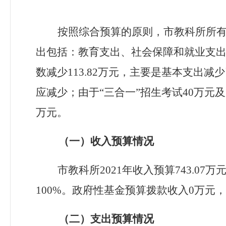
按照综合预算的原则，市教科所所
出包括：教育支出
、社会保障和就业支
数减少
113.82
万元，主要
是基本支出减少
应减少；由于“三合一”招生考试
40
万元及
万元。
（一）收入预算情况
市教科所
2021
年收入预算
743.07
万
100%
。
政府性基金预算拨款收入
0
万元，
（二）支出预算情况