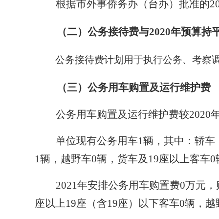
根据市外事侨务办（台办）批准的20
（二）公务接待费与
2020
年预算持
公务接待费计划用于执行公务、考察
（三）公务用车购置及运行维护费
公务用车购置及运行维护费较
2020
单位现有公务用车
1
辆，其中：轿车
1
辆
，越野车
0
辆，货车及19
座以上客车
0
2021
年安排
公务用车购置费
0
万元，
座以上
19
座（含
19
座）以下客车
0
辆，越