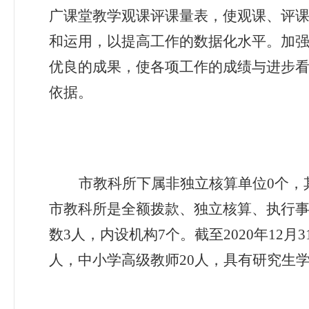
广课堂教学观课评课量表，使观课、评
和运用，以提高工作的数据化水平。加
优良的成果，使各项工作的成绩与进步
依据。
市教科所
下属非独立核算单位
0
个，
市教科所是全额拨款、独立核算、执行
数
3
人，内设机构
7
个。截至
2020
年
12
月
3
人，中小学高级教师
20
人，具有研究生