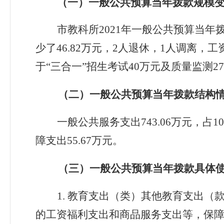
（一）一般公共预算当年拨款规模
市教科所
2021
年一般公共预算当年
少了
46.82
万元，
2
人退休，
1
人调离，工
于“三合一”招生考试
40
万元及质量监测
27
（二）一般公共预算当年拨款结构
一般公共服务支出
743.06
万元，占
1
障支出
55.67
万元。
（三）一般公共预算当年拨款具体
1.
教育支出（类）其他教育支出（
的工资福利支出和商品服务支出等，保