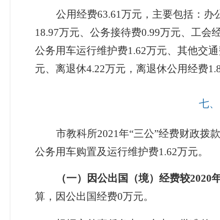
公用经费
63.61
万元，主要包括：办
18.97
万元、公务接待费
0.99
万元、工会
公务用车运行维护费
1.62
万元、其他交通
元、离退休
4.22
万元，离退休公用经费
1.
七、
市教科所
2021
年“三公”经费财政拨
公务用车购置及运行维护费
1.62
万元。
（一）
因公出国（境）经费较202
0
年
算，因公出国经费
0
万元
。