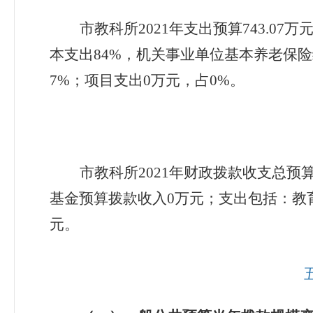
市教科所
2021
年支出预算
743.07
万
本支出
84%
，机关事业单位基本养老保险
7%
；项目支出
0
万元，占
0
%
。
市教科所
2021
年财政拨款收支总预
基金预算拨款收入
0
万元
；支出包括：教
元。