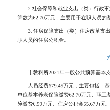
2.
社会保障和就业支出（类）行政事
算数为
62.70
万元，主要用于在职人员的
3.
住房保障支出（类）住房改革支
职人员的住房公积金。
市教科所
2021
年一般公共预算基本
人员经费
679.45
万元，主要包括：基
单位基本养老保险缴费
62.70
万元、职工
障缴费
6.50
万元、住房公积金
55.67
万元