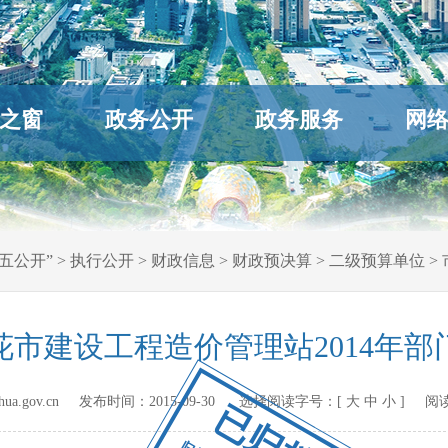
之窗
政务公开
政务服务
网
五公开”
>
执行公开
>
财政信息
>
财政预决算
>
二级预算单位
>
市建设工程造价管理站2014年
hihua.gov.cn 发布时间：
2015-09-30
选择阅读字号：[
大
中
小
] 阅
已归档