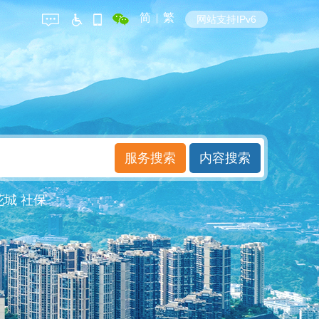
简
|
繁
网站支持IPv6
花城
社保