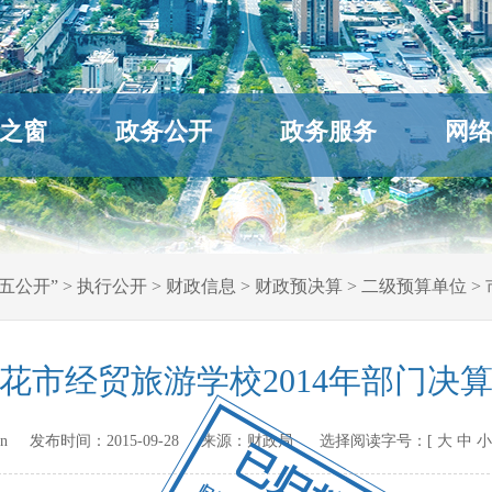
之窗
政务公开
政务服务
网
五公开”
>
执行公开
>
财政信息
>
财政预决算
>
二级预算单位
>
花市经贸旅游学校2014年部门决
gov.cn 发布时间：
2015-09-28
来源：
财政局
选择阅读字号：[
大
中
小
已归档