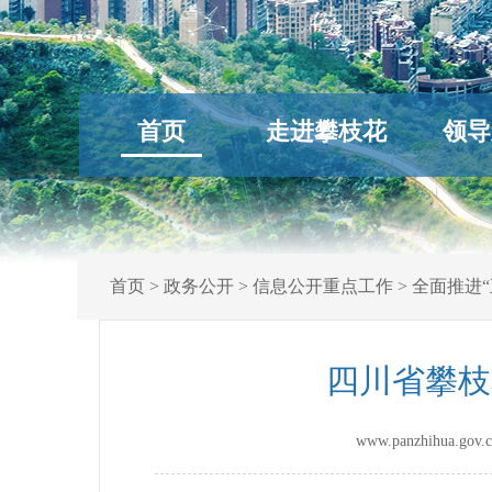
首页
走进攀枝花
领导
首页
>
政务公开
>
信息公开重点工作
>
全面推进“
四川省攀枝
www.panzhihua.