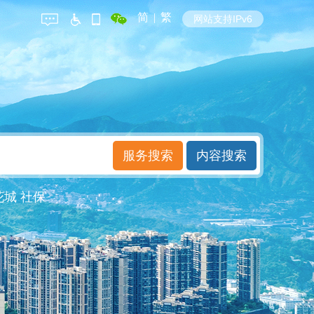
简
|
繁
网站支持IPv6
花城
社保