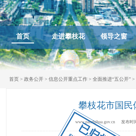
首页
走进攀枝花
领导之窗
首页
>
政务公开
>
信息公开重点工作
>
全面推进“五公开”
>
攀枝花市国民
www.panzhihua.gov.cn 发布
已归档