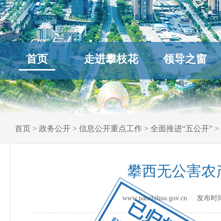
首页
走进攀枝花
领导之窗
首页
>
政务公开
>
信息公开重点工作
>
全面推进“五公开”
>
攀西无公害农
www.panzhihua.gov.cn 发布
已归档