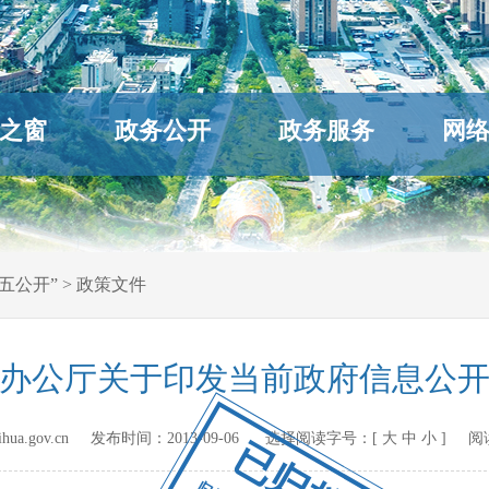
之窗
政务公开
政务服务
网
五公开”
>
政策文件
办公厅关于印发当前政府信息公
hihua.gov.cn 发布时间：
2013-09-06
选择阅读字号：[
大
中
小
] 阅
已归档