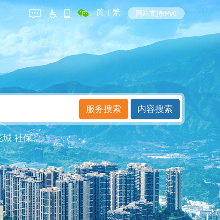
简
|
繁
网站支持IPv6
花城
社保