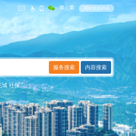
简
|
繁
网站支持IPv6
花城
社保