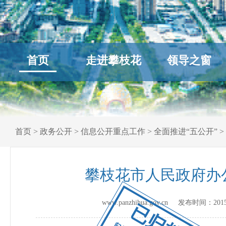
首页
走进攀枝花
领导之窗
首页
>
政务公开
>
信息公开重点工作
>
全面推进“五公开”
>
攀枝花市人民政府办
www.panzhihua.gov.cn 发布时间：
201
已归档