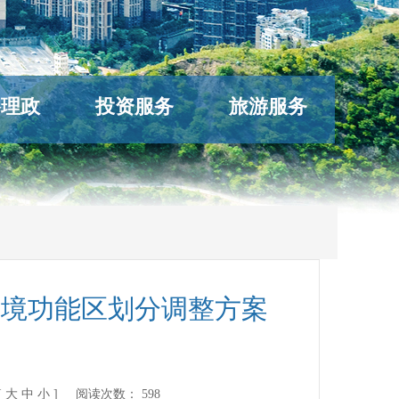
络理政
投资服务
旅游服务
环境功能区划分调整方案
[
大
中
小
] 阅读次数：
598