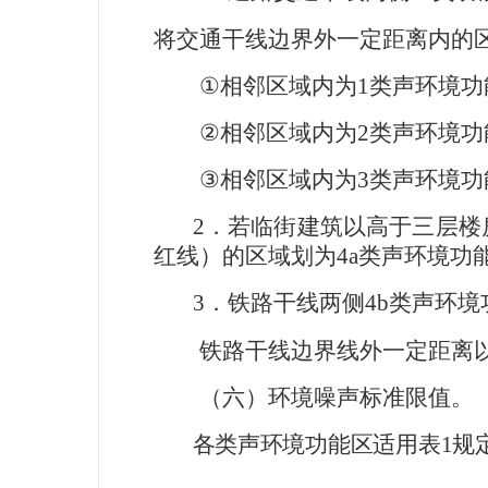
将交通干线边界外一定距离内的
①
相邻区域内为
1
类声环境功
②
相邻区域内为
2
类声环境功
③
相邻区域内为
3
类声环境功
2
．若临街建筑以高于三层楼
红线）的区域划为
4a
类声环境功
3
．铁路干线两侧
4b
类声环境
铁路干线边界线外一定距离以
（六）环境噪声标准限值。
各类声环境功能区适用表
1
规