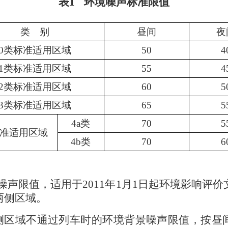
表
1
环境噪声标准限值
类 别
昼间
夜
0
类标准适用区域
50
4
1
类标准适用区域
55
4
2
类标准适用区域
60
5
3
类标准适用区域
65
5
4a
类
70
5
准适用区域
4b
类
70
6
噪声限值，适用于
2011
年
1
月
1
日起环境影响评价
两侧区域。
侧区域不通过列车时的环境背景噪声限值，按昼