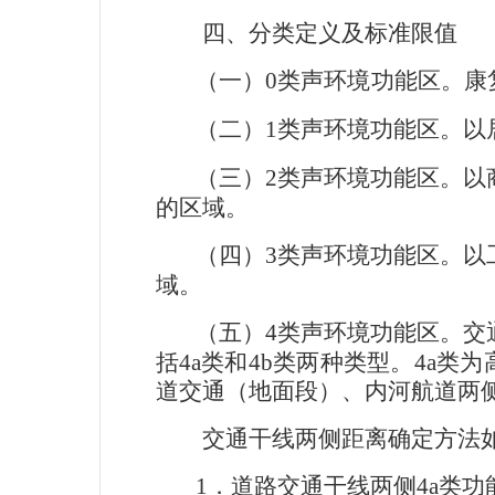
四、分类定义及标准限值
（一）
0
类声环境功能区。
康
（二）
1
类声环境功能区。
以
（三）
2
类声环境功能区。
以
的区域。
（四）
3
类声环境功能区。
以
域。
（五）
4
类声环境功能区。
交
括
4a
类和
4b
类两种类型。
4a
类为
道交通（地面段）、内河航道两
交通干线两侧距离确定方法
1
．道路交通干线两侧
4a
类功