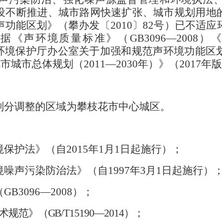
设不断推进、城市路网快速扩张、城市规划用地
声功能区划》（攀办发〔
2010
〕
82
号）已不适应
根据《声环境质量标准》（
GB3096
—
2008
）《
环境保护厅办公室关于加强和规范声环境功能区
花市城市总体规划（
2011
—
2030
年）》（
2017
年版
分调整的区域为攀枝花市中心城区。
保护法》（自
2015
年
1
月
1
日起施行）；
噪声污染防治法》（自
1997
年
3
月
1
日起施行）
（
GB3096
—
2008
）；
术规范》（
GB/T15190
—
2014
）；