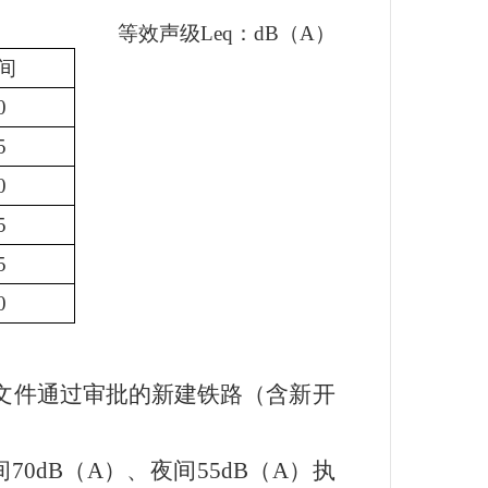
等效声级
Leq
：
dB
（
A
）
间
0
5
0
5
5
0
文件通过审批的新建铁路（含新开
间
70dB
（
A
）、夜间
55dB
（
A
）执