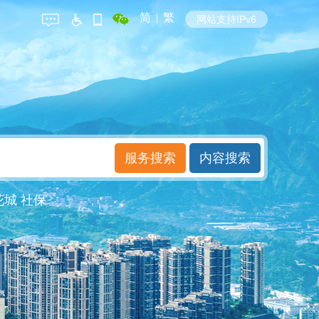
简
|
繁
网站支持IPv6
花城
社保