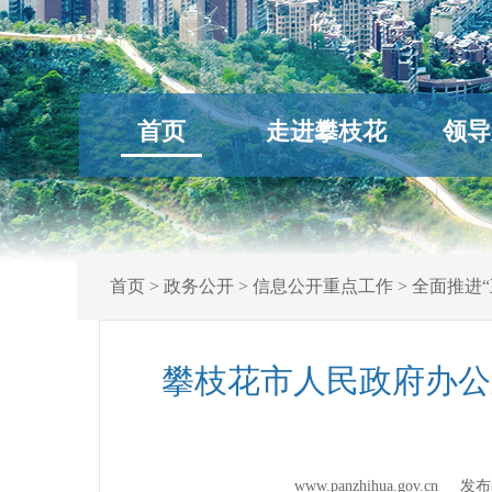
首页
走进攀枝花
领导
首页
>
政务公开
>
信息公开重点工作
>
全面推进“
攀枝花市人民政府办公
www.panzhihua.gov.cn 