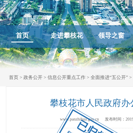
首页
走进攀枝花
领导之窗
首页
>
政务公开
>
信息公开重点工作
>
全面推进“五公开”
>
攀枝花市人民政府办
www.panzhihua.gov.cn 发布时间：
201
已归档