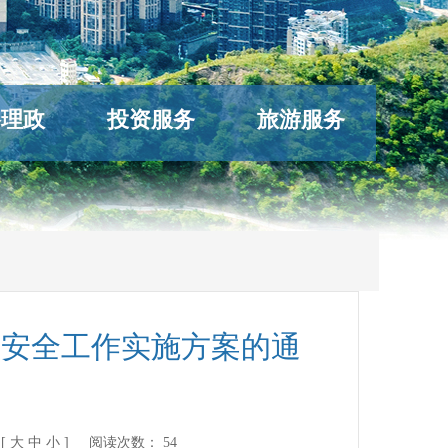
络理政
投资服务
旅游服务
量安全工作实施方案的通
[
大
中
小
] 阅读次数：
54