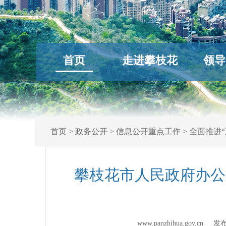
首页
走进攀枝花
领导
首页
>
政务公开
>
信息公开重点工作
>
全面推进“
攀枝花市人民政府办公
www.panzhihua.gov.cn