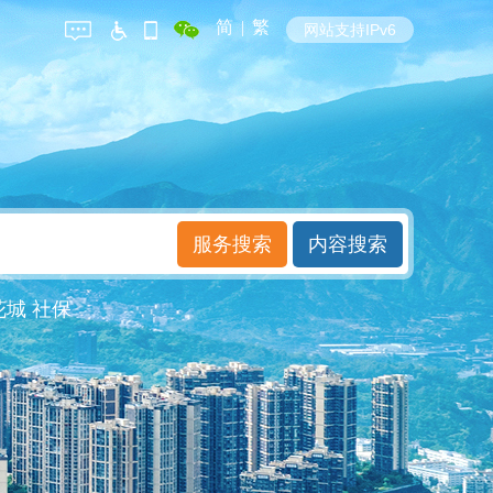
简
|
繁
网站支持IPv6
花城
社保