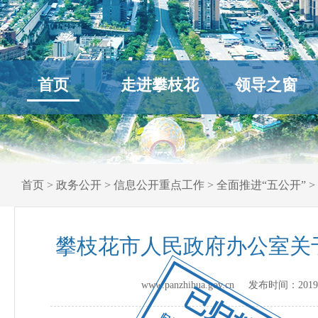
首页
走进攀枝花
领导之窗
首页
>
政务公开
>
信息公开重点工作
>
全面推进“五公开”
>
攀枝花市人民政府办公室关
www.panzhihua.gov.cn 发布时间：
2019
已归档