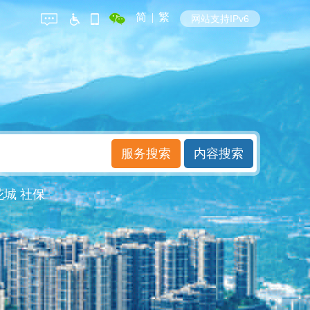
简
|
繁
网站支持IPv6
花城
社保