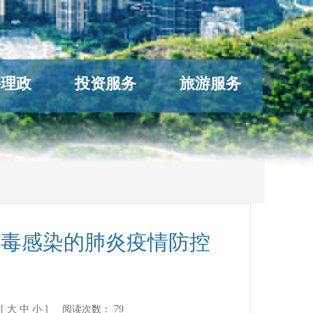
络理政
投资服务
旅游服务
病毒感染的肺炎疫情防控
[
大
中
小
] 阅读次数：
79