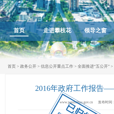
首页
走进攀枝花
领导之窗
首页
>
政务公开
>
信息公开重点工作
>
全面推进“五公开”
>
2016年政府工作报告
www.panzhihua.gov.cn 发布时间
已归档