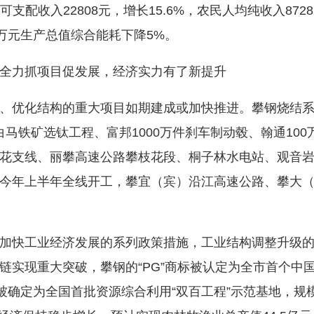
均可支配收入22808元，增长15.6%，农民人均纯收入87
计万元生产总值综合能耗下降5%。
力抓项目促发展，经济实力有了新提升
优化结构的重大项目如期建成或加快推进。攀钢烧结系
；白马铁矿选钛工程、富邦1000万件刹车制动毂、翰通10
花支线、丽攀高速公路攀枝花段、桐子林水电站、观音
今年上半年全线开工，攀宜（宾）沿江高速公路、攀大
快工业经济发展的系列政策措施，工业结构调整升级的
链实现重大突破，攀钢的“PG”商标被认定为全市首个中
被确定为全国首批资源综合利用“双百工程”示范基地，规模