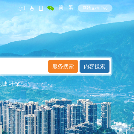
简
|
繁
网站支持IPv6
花城
社保