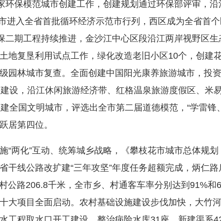
家环保模范城市创建工作，创建规划通过环保部评审，沿
，我市进入全省首批循环经济示范市行列，西区成为全省首
天保二期工程持续推进，金沙江中心区段沿江两岸视野区
土地复垦利用试点工作，绿化改造老旧小区10个，创建花
级园林城市复查。全面创建中国阳光康养旅游城市，投资
工建设，沿江休闲旅游经济带、红格温泉旅游度假区、米
创建全国文明城市，评选出全市第二届道德模范，“学雷锋
跃居第四位。
两化”互动、统筹城乡战略，《攀枝花市城市总体规划（20
省干线公路改扩建“三年攻坚”年度任务超额完成，炳仁
通村公路206.8千米，全市乡、村通客车率分别达到91%
十大项目全面启动。农村基础设施建设步伐加快，大竹
工程取水口开工建设，整治病险水库31座，新建渠系421