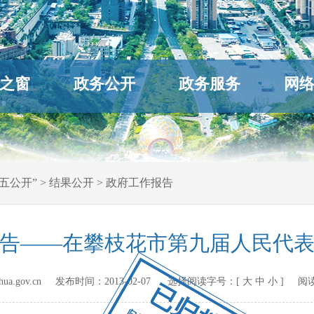
之窗
政务公开
政务服务
网
五公开”
>
结果公开
>
政府工作报告
作报告——在攀枝花市第九届人民代
hihua.gov.cn 发布时间：
2013-02-07
选择阅读字号：[
大
中
小
] 阅
已归档