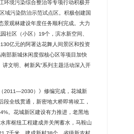
江环境污染综合整治等专项行动积极开
个区域污染防治示范试点区。积极创建国
生态景观林建设年度任务顺利完成。大力
园社区（小区）19个，滨水新空间、
130亿元的阿署达花舞人间景区和投资
易南部新城休闲度假核心区等项目加快
、讲文明、树新风”系列主题活动深入开
11—2030）》修编完成，花城新
路后段全线贯通，新密地大桥即将竣工，
和64%。花城新区建设有力推进，老黑地
河水库枢纽工程建成并关闸蓄水，马鞍山
.7千米，建成新村38个、省级新农村