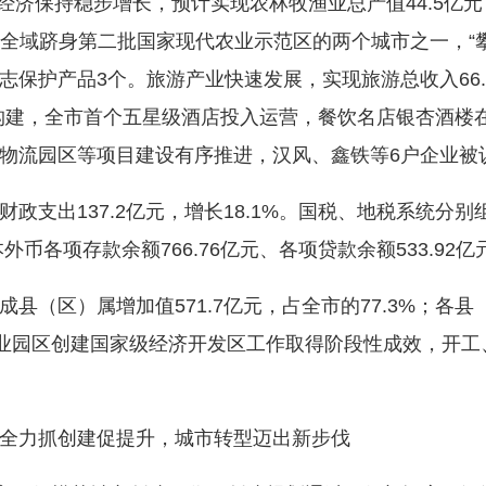
经济保持稳步增长，预计实现农林牧渔业总产值44.5亿元，增
成为全域跻身第二批国家现代农业示范区的两个城市之一，“
保护产品3个。旅游产业快速发展，实现旅游总收入66.8
加快构建，全市首个五星级酒店投入运营，餐饮名店银杏酒
物流园区等项目建设有序推进，汉风、鑫铁等6户企业被
137.2亿元，增长18.1%。国税、地税系统分别组织税
外币各项存款余额766.76亿元、各项贷款余额533.92亿元
区）属增加值571.7亿元，占全市的77.3%；各县（
钒钛产业园区创建国家级经济开发区工作取得阶段性成效，开
力抓创建促提升，城市转型迈出新步伐