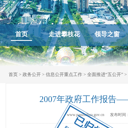
首页
走进攀枝花
领导之窗
首页
>
政务公开
>
信息公开重点工作
>
全面推进“五公开”
>
2007年政府工作报告
www.panzhihua.gov.cn 发布时间
已归档