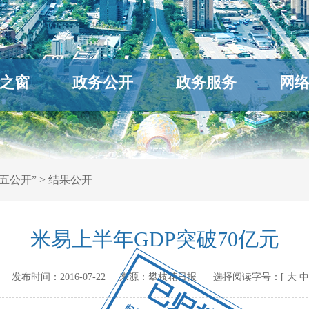
之窗
政务公开
政务服务
网
五公开”
>
结果公开
米易上半年GDP突破70亿元
ov.cn 发布时间：
2016-07-22
来源：
攀枝花日报
选择阅读字号：[
大
中
已归档