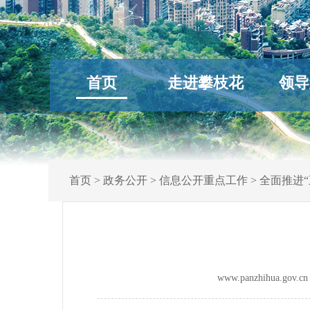
首页
走进攀枝花
领导
首页
>
政务公开
>
信息公开重点工作
>
全面推进“
www.panzhihua.g