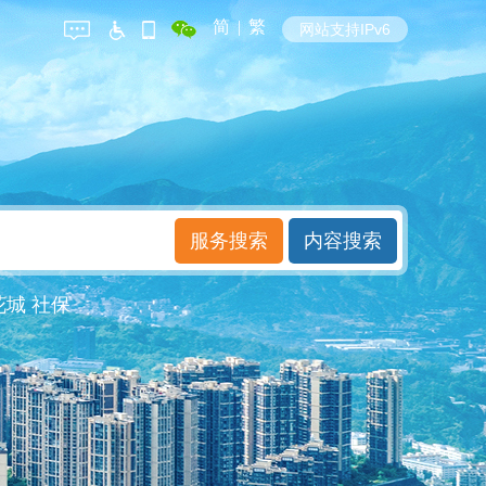
简
|
繁
网站支持IPv6
花城
社保