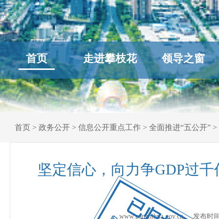
首页
走进攀枝花
领导之窗
首页
>
政务公开
>
信息公开重点工作
>
全面推进“五公开”
>
坚定信心，向力争GDP过
已归档
www.panzhihua.gov.cn 发布时