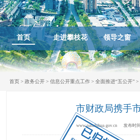
首页
走进攀枝花
领导之窗
首页
>
政务公开
>
信息公开重点工作
>
全面推进“五公开”
>
市财政局携手
www.panzhihua.gov.cn 发布时
已归档