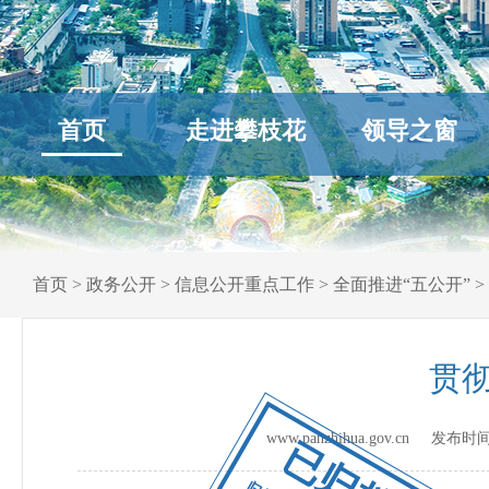
首页
走进攀枝花
领导之窗
首页
>
政务公开
>
信息公开重点工作
>
全面推进“五公开”
>
贯
www.panzhihua.gov.cn 发布时
已归档