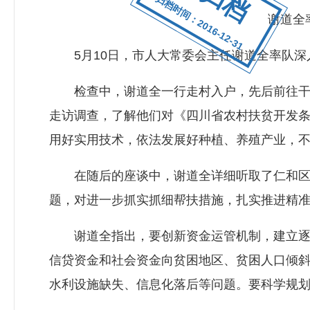
归档时间：2016-12-31
谢道全
5月10日，市人大常委会主任谢道全率队深
检查中，谢道全一行走村入户，先后前往干坝
走访调查，了解他们对《四川省农村扶贫开发
用好实用技术，依法发展好种植、养殖产业，不
在随后的座谈中，谢道全详细听取了仁和区贯
题，对进一步抓实抓细帮扶措施，扎实推进精
谢道全指出，要创新资金运管机制，建立逐年
信贷资金和社会资金向贫困地区、贫困人口倾
水利设施缺失、信息化落后等问题。要科学规