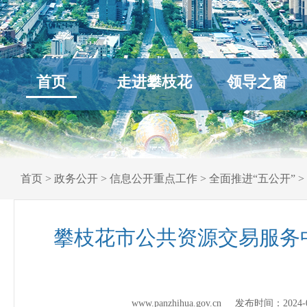
首页
走进攀枝花
领导之窗
首页
>
政务公开
>
信息公开重点工作
>
全面推进“五公开”
>
攀枝花市公共资源交易服务中
www.panzhihua.gov.cn 发布时间：
2024-