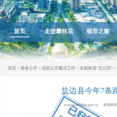
首页
走进攀枝花
领导之窗
首页
>
政务公开
>
信息公开重点工作
>
全面推进“五公开”
>
盐边县今年7条
www.panzhihua.gov.cn 发布时
已归档