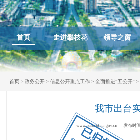
首页
走进攀枝花
领导之窗
首页
>
政务公开
>
信息公开重点工作
>
全面推进“五公开”
>
我市出台
www.panzhihua.gov.cn 发布时
已归档