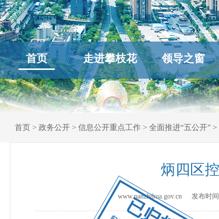
首页
走进攀枝花
领导之窗
首页
>
政务公开
>
信息公开重点工作
>
全面推进“五公开”
>
炳四区控
www.panzhihua.gov.cn 发布时
已归档