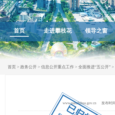
首页
走进攀枝花
领导之窗
首页
>
政务公开
>
信息公开重点工作
>
全面推进“五公开”
>
www.panzhihua.gov.cn 发布时
已归档