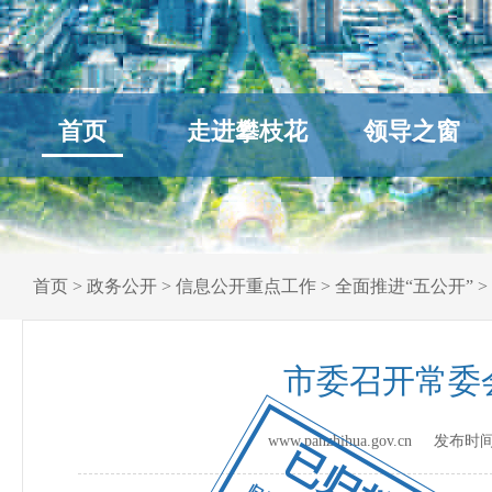
首页
走进攀枝花
领导之窗
首页
>
政务公开
>
信息公开重点工作
>
全面推进“五公开”
>
市委召开常委
www.panzhihua.gov.cn 发布时
已归档