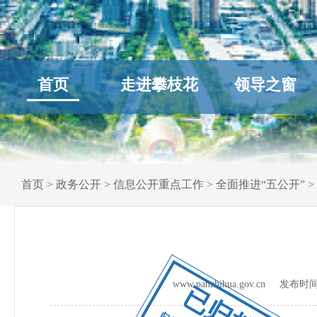
首页
走进攀枝花
领导之窗
首页
>
政务公开
>
信息公开重点工作
>
全面推进“五公开”
>
www.panzhihua.gov.cn 发布时
已归档