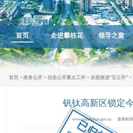
首页
走进攀枝花
领导之窗
首页
>
政务公开
>
信息公开重点工作
>
全面推进“五公开”
>
钒钛高新区锁定今
www.panzhihua.gov.cn 发布时
已归档